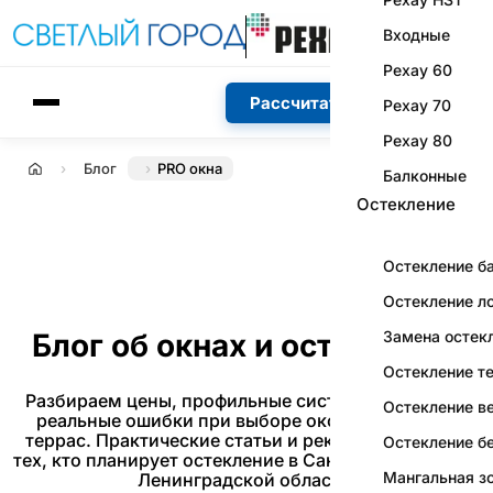
Входные
Рехау 60
Рассчитать стоимость
Рехау 70
Рехау 80
Блог
PRO окна
Главная
Балконные
Остекление
Остекление б
Остекление л
Блог об окнах и остеклении
Замена остек
Остекление т
Разбираем цены, профильные системы, монтаж и
Остекление в
реальные ошибки при выборе окон, балконов и
террас. Практические статьи и рекомендации для
Остекление б
тех, кто планирует остекление в Санкт-Петербурге и
Мангальная з
Ленинградской области.