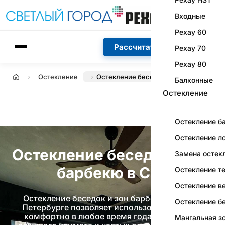
Входные
Рехау 60
Рассчитать стоимость
Рехау 70
Рехау 80
Остекление
Остекление беседки
Главная
Балконные
Остекление
Остекление б
Остекление л
Остекление беседок и зон
Замена остек
барбекю в Спб
Остекление т
Остекление в
Остекление беседок и зон барбекю в Санкт-
Остекление б
Петербурге позволяет использовать участок
комфортно в любое время года. В условиях
Мангальная з