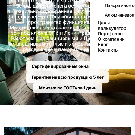
влажного климата и частых осадков защита от
ветра, дождя и снега особенно актуальна.
Панорамное о
Правильно подобранная система остекления
Алюминиевое 
продлевает срок службы конструкции и делает
пространство функциональным.
Цены
Мы выполняем остекление беседок и барбекю-
Калькулятор
зон под ключ в СПб и Ленинградской области.
Портфолио
Работаем с алюминиевыми и ПВХ системами,
О компании
устанавливаем тёплые и холодные конструкции,
Блог
раздвижные и панорамные решения.
Контакты
Сертифицированные окна РЕХАУ
Гарантия на всю продукцию 5 лет
Монтаж по ГОСТу за 1 день