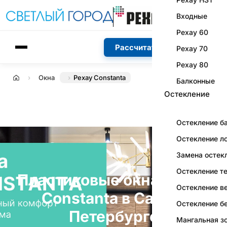
Входные
Рехау 60
Рассчитать стоимость
Рехау 70
Рехау 80
Окна
Рехау Constanta
Главная
Балконные
Остекление
Остекление б
Остекление л
Замена остек
Остекление т
Пластиковые окна Rehau
Остекление в
Constanta в Санкт-
Остекление б
Петербурге
Мангальная з